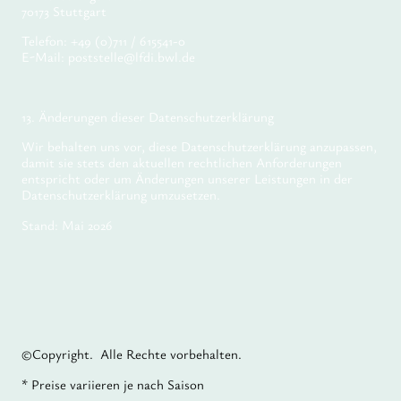
70173 Stuttgart
Telefon: +49 (0)711 / 615541-0
E-Mail: poststelle@lfdi.bwl.de
13. Änderungen dieser Datenschutzerklärung
Wir behalten uns vor, diese Datenschutzerklärung anzupassen,
damit sie stets den aktuellen rechtlichen Anforderungen
entspricht oder um Änderungen unserer Leistungen in der
Datenschutzerklärung umzusetzen.
Stand: Mai 2026
©Copyright. Alle Rechte vorbehalten.
* Preise variieren je nach Saison